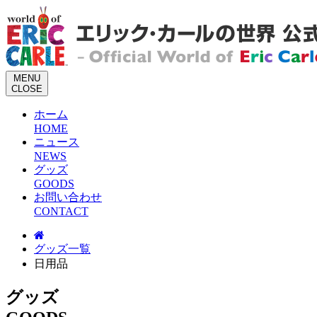
M
E
N
U
C
L
O
S
E
ホーム
H
O
M
E
ニュース
N
E
W
S
グッズ
G
O
O
D
S
お問い合わせ
C
O
N
T
A
C
T
グッズ一覧
日用品
グッズ