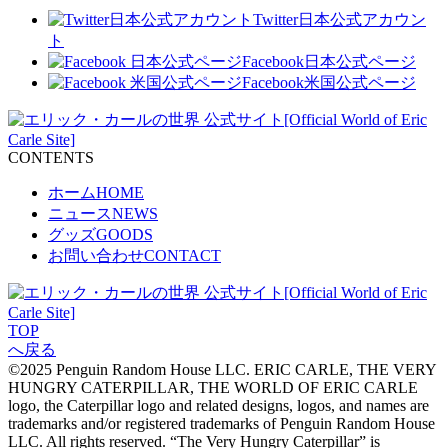
Twitter
日本公式アカウン
ト
Facebook
日本公式ページ
Facebook
米国公式ページ
C
O
N
T
E
N
T
S
ホーム
HOME
ニュース
NEWS
グッズ
GOODS
お問い合わせ
CONTACT
T
O
P
へ戻る
©2025 Penguin Random House LLC. ERIC CARLE, THE VERY
HUNGRY CATERPILLAR, THE WORLD OF ERIC CARLE
logo, the Caterpillar logo and related designs, logos, and names are
trademarks and/or registered trademarks of Penguin Random House
LLC. All rights reserved. “The Very Hungry Caterpillar” is