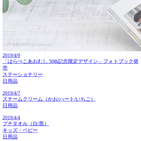
2019/4/9
「はらぺこあおむし 50th記念限定デザイン」フォトブック発
売
ステーショナリー
日用品
2019/4/7
スチームクリーム（かお/ハート/いちご）
日用品
2019/4/4
プチタオル（白/黒）
キッズ・ベビー
日用品