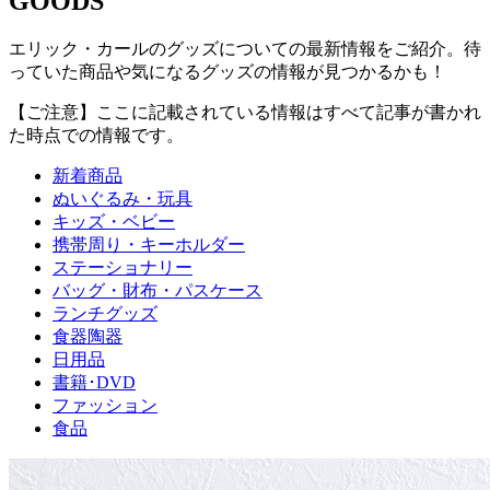
G
O
O
D
S
エリック・カールのグッズについての最新情報をご紹介。待
っていた商品や気になるグッズの情報が見つかるかも！
【ご注意】ここに記載されている情報はすべて記事が書かれ
た時点での情報です。
新着商品
ぬいぐるみ・玩具
キッズ・ベビー
携帯周り・キーホルダー
ステーショナリー
バッグ・財布・パスケース
ランチグッズ
食器陶器
日用品
書籍･DVD
ファッション
食品