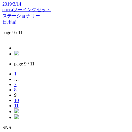
2019/3/14
coccaソーイングセット
ステーショナリー
日用品
page 9 / 11
page
9 / 11
1
…
7
8
9
10
11
S
N
S