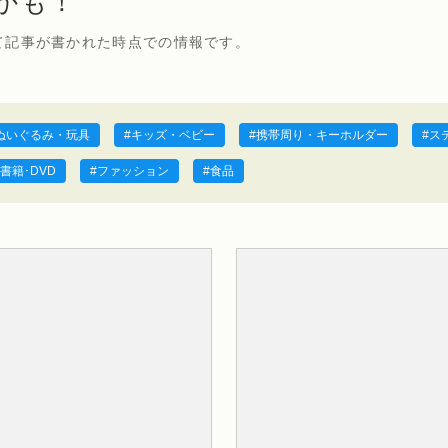
かも！
て記事が書かれた時点での情報です。
ぬいぐるみ・玩具
キッズ・ベビー
携帯周り・キーホルダー
ス
書籍･DVD
ファッション
食品