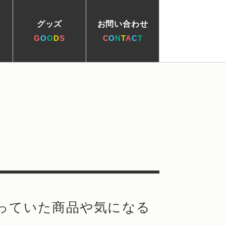
グッズ
お問い合わせ
G
O
O
D
S
C
O
N
T
A
C
T
っていた商品や気になる