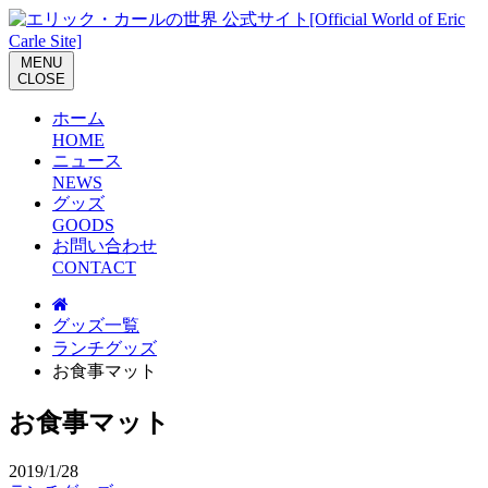
M
E
N
U
C
L
O
S
E
ホーム
H
O
M
E
ニュース
N
E
W
S
グッズ
G
O
O
D
S
お問い合わせ
C
O
N
T
A
C
T
グッズ一覧
ランチグッズ
お食事マット
お食事マット
2019/1/28