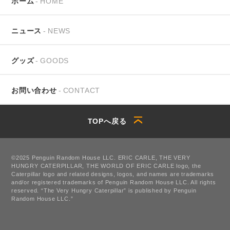
ホーム
HOME
ニュース
NEWS
グッズ
GOODS
お問い合わせ
CONTACT
TOP
へ戻る
©2025 Penguin Random House LLC. ERIC CARLE, THE VERY
HUNGRY CATERPILLAR, THE WORLD OF ERIC CARLE logo, the
Caterpillar logo and related designs, logos, and names are trademarks
and/or registered trademarks of Penguin Random House LLC. All rights
reserved. “The Very Hungry Caterpillar” is published by Penguin
Random House LLC.”