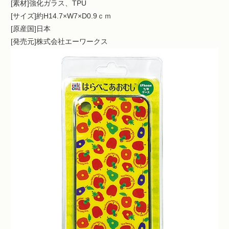
[素材]強化ガラス、TPU
[サイズ]約H14.7×W7×D0.9ｃｍ
[原産国]日本
[発売元]株式会社エーワークス