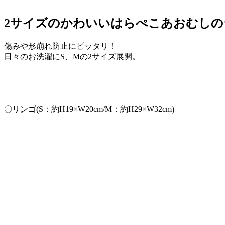
2サイズのかわいいはらぺこあおむしの
傷みや形崩れ防止にピッタリ！
日々のお洗濯にS、Mの2サイズ展開。
〇リンゴ(S：約H19×W20cm/M：約H29×W32cm)