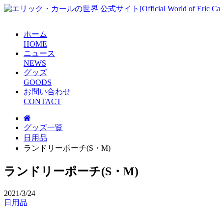
ホーム
H
O
M
E
ニュース
N
E
W
S
グッズ
G
O
O
D
S
お問い合わせ
C
O
N
T
A
C
T
グッズ一覧
日用品
ランドリーポーチ(S・M)
ランドリーポーチ(S・M)
2021/3/24
日用品