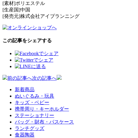
[素材]ポリエステル
[生産国]中国
[発売元]株式会社アイプランニング
この記事をシェアする
投
前の記事へ
次の記事へ
稿
新着商品
ぬいぐるみ・玩具
ナ
キッズ・ベビー
ビ
携帯周り・キーホルダー
ステーショナリー
ゲ
バッグ・財布・パスケース
ー
ランチグッズ
食器陶器