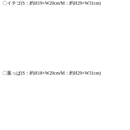
〇イチゴ(S：約H19×W20cm/M：約H29×W31cm)
〇葉っぱ(S：約H18×W20cm/M：約H29×W31cm)