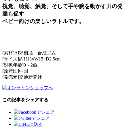
視覚、聴覚、触覚、そして手や腕を動かす力の発
達も促す
ベビー向けの楽しいラトルです。
[素材]ABS樹脂、合成ゴム
[サイズ]約H13×W15×D2.5cm
[対象年齢]0～2歳
[原産国]中国
[発売元]交通新聞社
この記事をシェアする