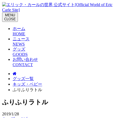
M
E
N
U
C
L
O
S
E
ホーム
H
O
M
E
ニュース
N
E
W
S
グッズ
G
O
O
D
S
お問い合わせ
C
O
N
T
A
C
T
グッズ一覧
キッズ・ベビー
ふりふりラトル
ふりふりラトル
2019/1/28