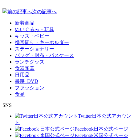
投
前の記事へ
次の記事へ
稿
新着商品
ナ
ぬいぐるみ・玩具
キッズ・ベビー
ビ
携帯周り・キーホルダー
ゲ
ステーショナリー
バッグ・財布・パスケース
ー
ランチグッズ
シ
食器陶器
日用品
ョ
書籍･DVD
ン
ファッション
食品
SNS
Twitter
日本公式アカウン
ト
Facebook
日本公式ページ
Facebook
米国公式ページ