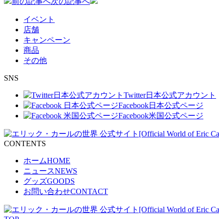
投
前の記事へ
次の記事へ
稿
イベント
店舗
ナ
キャンペーン
ビ
商品
その他
ゲ
SNS
ー
シ
Twitter
日本公式アカウント
Facebook
日本公式ページ
ョ
Facebook
米国公式ページ
ン
CONTENTS
ホーム
HOME
ニュース
NEWS
グッズ
GOODS
お問い合わせ
CONTACT