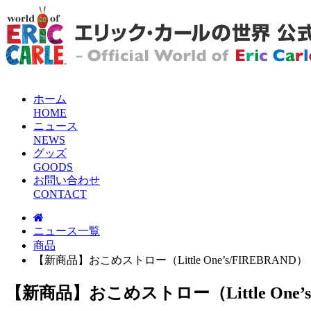
ホーム
H
O
M
E
ニュース
N
E
W
S
グッズ
G
O
O
D
S
お問い合わせ
C
O
N
T
A
C
T
ニュース一覧
商品
【新商品】おこめストロー（Little One’s/FIREBRAND）
【新商品】おこめストロー（Little One’s