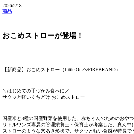
2026/5/18
商品
おこめストローが登場！
【新商品】おこめストロー（Little One’s/FIREBRAND）
＼はじめての手づかみ食べに／
サクッと軽いくちどけ おこめストロー
国産米と3種の国産野菜を使用した、赤ちゃんのためのおや
リトルワンズ専属の管理栄養士・保育士が考案した、真ん中
ストローのような穴あき形状で、サクッと軽い食感が特長で