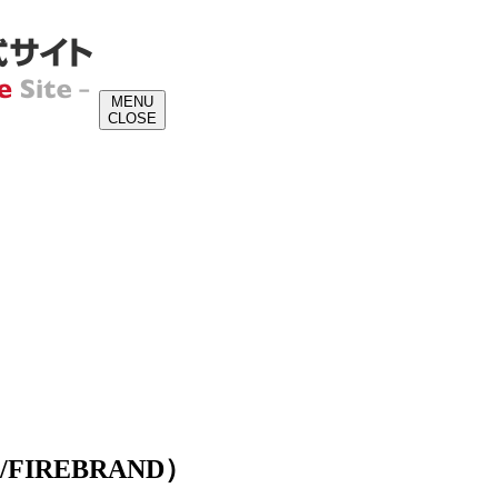
M
E
N
U
C
L
O
S
E
/FIREBRAND）