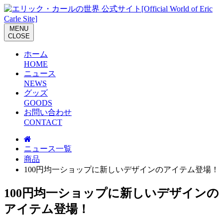
M
E
N
U
C
L
O
S
E
ホーム
H
O
M
E
ニュース
N
E
W
S
グッズ
G
O
O
D
S
お問い合わせ
C
O
N
T
A
C
T
ニュース一覧
商品
100円均一ショップに新しいデザインのアイテム登場！
100円均一ショップに新しいデザインの
アイテム登場！