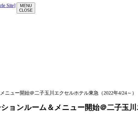
M
E
N
U
C
L
O
S
E
ュー開始＠二子玉川エクセルホテル東急（2022年4/24～）
ョンルーム＆メニュー開始＠二子玉川エクセ