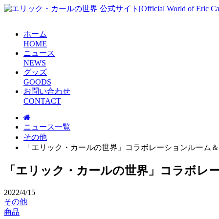
ホーム
H
O
M
E
ニュース
N
E
W
S
グッズ
G
O
O
D
S
お問い合わせ
C
O
N
T
A
C
T
ニュース一覧
その他
「エリック・カールの世界」コラボレーションルーム＆メニ
「エリック・カールの世界」コラボレーシ
2022/4/15
その他
商品