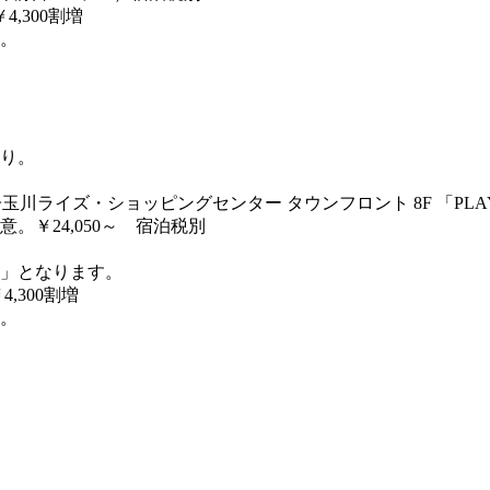
,300割増
。
あり。
川ライズ・ショッピングセンター タウンフロント 8F 「PLAY! P
￥24,050～ 宿泊税別
寝」となります。
,300割増
。