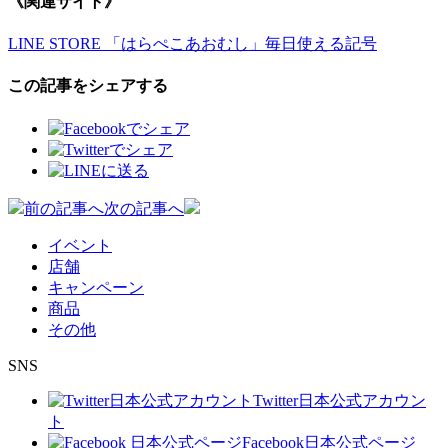
《関連サイト》
LINE STORE 「はらぺこあおむし」毎日使える記号
この記事をシェアする
投
前の記事へ
次の記事へ
稿
イベント
店舗
ナ
キャンペーン
ビ
商品
その他
ゲ
S
N
S
ー
シ
Twitter
日本公式アカウン
ト
ョ
Facebook
日本公式ページ