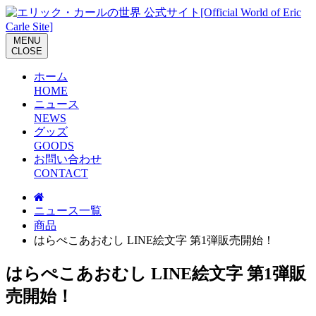
M
E
N
U
C
L
O
S
E
ホーム
H
O
M
E
ニュース
N
E
W
S
グッズ
G
O
O
D
S
お問い合わせ
C
O
N
T
A
C
T
ニュース一覧
商品
はらぺこあおむし LINE絵文字 第1弾販売開始！
はらぺこあおむし LINE絵文字 第1弾販
売開始！