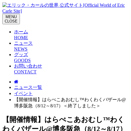
M
E
N
U
C
L
O
S
E
ホーム
H
O
M
E
ニュース
N
E
W
S
グッズ
G
O
O
D
S
お問い合わせ
C
O
N
T
A
C
T
ニュース一覧
イベント
【開催情報】はらぺこあおむし™わくわくバザール@
博多阪急（8/12～8/17）＜終了しました＞
【開催情報】はらぺこあおむし™わく
わくバザール@博多阪急（8/12～8/17）