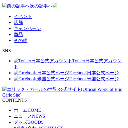
投
前の記事へ
次の記事へ
稿
イベント
店舗
ナ
キャンペーン
ビ
商品
その他
ゲ
SNS
ー
シ
Twitter
日本公式アカウン
ト
ョ
Facebook
日本公式ページ
Facebook
米国公式ページ
ン
CONTENTS
ホーム
HOME
ニュース
NEWS
グッズ
GOODS