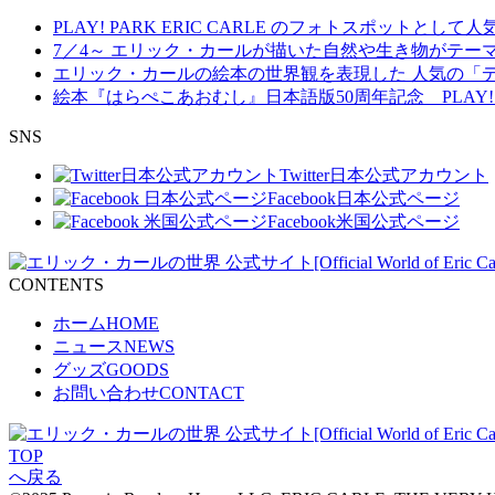
PLAY! PARK ERIC CARLE のフォトスポット
7／4～ エリック・カールが描いた自然や生き物がテ
エリック・カールの絵本の世界観を表現した 人気の「デ
絵本『はらぺこあおむし』日本語版50周年記念 PLAY! 
S
N
S
Twitter
日本公式アカウント
Facebook
日本公式ページ
Facebook
米国公式ページ
C
O
N
T
E
N
T
S
ホーム
HOME
ニュース
NEWS
グッズ
GOODS
お問い合わせ
CONTACT
T
O
P
へ戻る