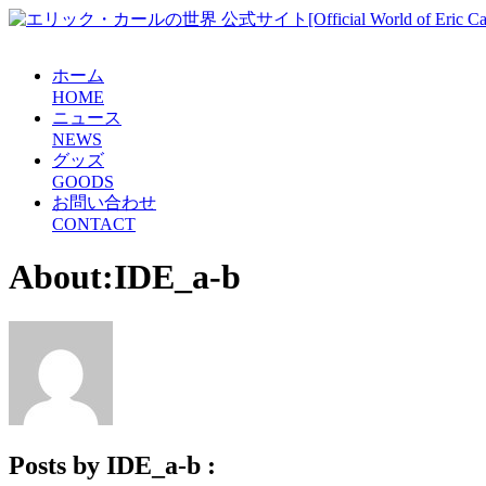
ホーム
H
O
M
E
ニュース
N
E
W
S
グッズ
G
O
O
D
S
お問い合わせ
C
O
N
T
A
C
T
About:IDE_a-b
Posts by IDE_a-b :