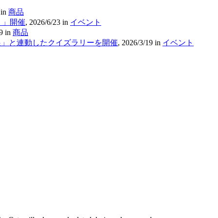
in
商品
！」開催
,
2026/6/23
in
イベント
9
in
商品
ール展」と連動したクイズラリーを開催
,
2026/3/19
in
イベント