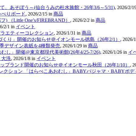
そぼう～(仙台うみの杜水族館・26年3/6～5/31)
,
2026/2/1
ゃべりボード
,
2026/2/15
in
商品
ttle One’s/FIREBRAND）
,
2026/2/2
in
商品
6/2/1
in
イベント
おむし バラエティーコレクション
,
2026/1/31
in
商品
くり」開催のお知らせ＠イオンモール徳島（26年2/1）
,
2026/1
四季デザイン表紙を4種類発売
,
2026/1/29
in
商品
開催@東京都現代美術館(26年4/25-7/26)
,
2026/1/26
in
イ
・大洗
,
2026/1/8
in
イベント
ップランド開催のお知らせ＠イオンモール秋田（26年1/10）
,
2
 絵本コレクション 「はらぺこあおむし」BABYパジャマ・BABYボ