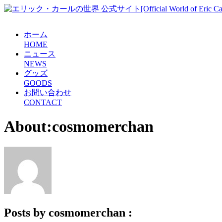
ホーム
H
O
M
E
ニュース
N
E
W
S
グッズ
G
O
O
D
S
お問い合わせ
C
O
N
T
A
C
T
About:cosmomerchan
Posts by cosmomerchan :