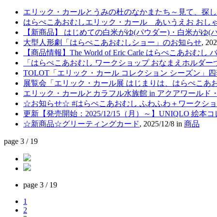
エリック・カールとうみの杜のなかまたち～見て、探して、あ
はらぺこあおむしエリック・カール あいうえお おし
【新商品】 はじめての白米がゆ(パウダー)・白米がゆ(パフ) （Li
大型人形劇「はらぺこあおむしショー」のお知らせ
,
202
【商品情報】The World of Eric Carle はらぺこあ
「はらぺこあおむし ワークショップ おなまえホルダーづ
TOLOT「エリック・カール コレクション シーズン」
展覧会「エリック・カール展 はじまりは、はらぺこあおむし」
エリック・カールとカラフル水族館 in アクアワールド
☆お知らせ☆ #はらぺこあおむし ふわふわ＋ワークショ
更新【発売開始：2025/12/15（月）～】UNIQLO
☆新商品☆グリーティングカード
,
2025/12/8
in
商品
page 3 / 19
page
3 / 19
1
2